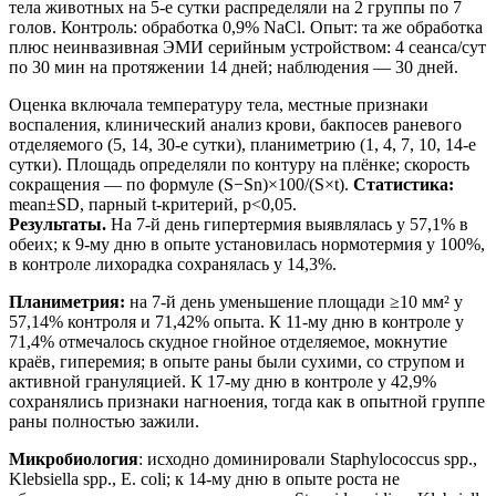
тела животных на 5-е сутки распределяли на 2 группы по 7
голов. Контроль: обработка 0,9% NaCl. Опыт: та же обработка
плюс неинвазивная ЭМИ серийным устройством: 4 сеанса/сут
по 30 мин на протяжении 14 дней; наблюдения — 30 дней.
Оценка включала температуру тела, местные признаки
воспаления, клинический анализ крови, бакпосев раневого
отделяемого (5, 14, 30-е сутки), планиметрию (1, 4, 7, 10, 14-е
сутки). Площадь определяли по контуру на плёнке; скорость
сокращения — по формуле (S−Sn)×100/(S×t).
Статистика:
mean±SD, парный t-критерий, p<0,05.
Результаты.
На 7-й день гипертермия выявлялась у 57,1% в
обеих; к 9-му дню в опыте установилась нормотермия у 100%,
в контроле лихорадка сохранялась у 14,3%.
Планиметрия:
на 7-й день уменьшение площади ≥10 мм² у
57,14% контроля и 71,42% опыта. К 11-му дню в контроле у
71,4% отмечалось скудное гнойное отделяемое, мокнутие
краёв, гиперемия; в опыте раны были сухими, со струпом и
активной грануляцией. К 17-му дню в контроле у 42,9%
сохранялись признаки нагноения, тогда как в опытной группе
раны полностью зажили.
Микробиология
: исходно доминировали Staphylococcus spp.,
Klebsiella spp., E. coli; к 14-му дню в опыте роста не