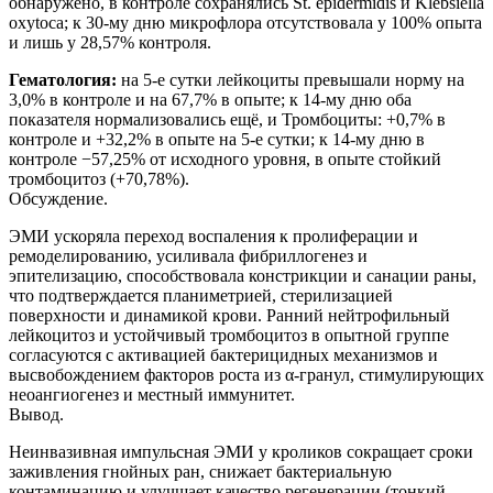
обнаружено, в контроле сохранялись St. epidermidis и Klebsiella
oxytoca; к 30-му дню микрофлора отсутствовала у 100% опыта
и лишь у 28,57% контроля.
Гематология:
на 5-е сутки лейкоциты превышали норму на
3,0% в контроле и на 67,7% в опыте; к 14-му дню оба
показателя нормализовались ещё, и Тромбоциты: +0,7% в
контроле и +32,2% в опыте на 5-е сутки; к 14-му дню в
контроле −57,25% от исходного уровня, в опыте стойкий
тромбоцитоз (+70,78%).
Обсуждение.
ЭМИ ускоряла переход воспаления к пролиферации и
ремоделированию, усиливала фибриллогенез и
эпителизацию, способствовала констрикции и санации раны,
что подтверждается планиметрией, стерилизацией
поверхности и динамикой крови. Ранний нейтрофильный
лейкоцитоз и устойчивый тромбоцитоз в опытной группе
согласуются с активацией бактерицидных механизмов и
высвобождением факторов роста из α-гранул, стимулирующих
неоангиогенез и местный иммунитет.
Вывод.
Неинвазивная импульсная ЭМИ у кроликов сокращает сроки
заживления гнойных ран, снижает бактериальную
контаминацию и улучшает качество регенерации (тонкий