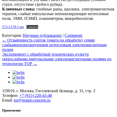
струп, отсутствие грубого рубца).
Ключевые слова:
гнойные раны, кролики, электромагнитная
терапия, слабые импульсные неионизирующие нетепловые
поля, ЭМИ, ПЭМП, планиметрия, микробиология.
573-1179-1-sm
Скачать
Категория:
Научные публикации
|
Comments
Навигация
←
Отзывчивость сортов томата на обработку семян
слабымнеионизирующим нетепловым электромагнитным
по
полем
записям
Эксперимент с обработкой технических культур
сверхслабыми импульсными электромагнитными полями по
технологии ТОР
→
119019, г. Москва, Гоголевский бульвар, д. 31, стр. 2
Телефон:
+7 (915) 220-43-48
Email:
tor@granit-concern.ru
Применение